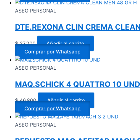
ASEO PERSONAL
DTE.REXONA CLIN CREMA CLEAN
$
27.200
Añadir al carrito
Comprar por Whatsapp
ASEO PERSONAL
MAQ.SCHICK 4 QUATTRO 10 UND
$
46.800
Añadir al carrito
Comprar por Whatsapp
ASEO PERSONAL