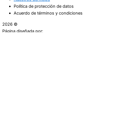
Política de protección de datos
Acuerdo de términos y condiciones
2026 ©
Droguerías Copfami
Página diseñada por:
¿Necesitas ayuda?
habla con nosotros
Iniciar una Conversación
¡Hola! Haga clic en una de nuestras droguerías a
continuación para comenzar a chatear.
Las droguerías generalmente responde en unos minutos.
Carrera 25 # 30 - 54
Punto Partidas
Volveré en 7:23