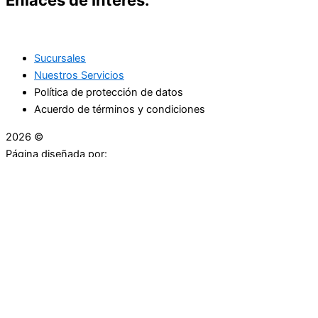
Sucursales
Nuestros Servicios
Política de protección de datos
Acuerdo de términos y condiciones
2026 ©
Droguerías Copfami
Página diseñada por:
¿Necesitas ayuda?
habla con nosotros
Iniciar una Conversación
¡Hola! Haga clic en una de nuestras droguerías a
continuación para comenzar a chatear.
Las droguerías generalmente responde en unos minutos.