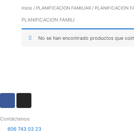
Inicio
/
PLANIFICACION FAMILIAR
/ PLANIFICACION F
PLANIFICACION FAMILI
No se han encontrado productos que coinc
F
I
a
n
c
s
e
t
Contáctenos:
b
a
606 743 03 23
o
g