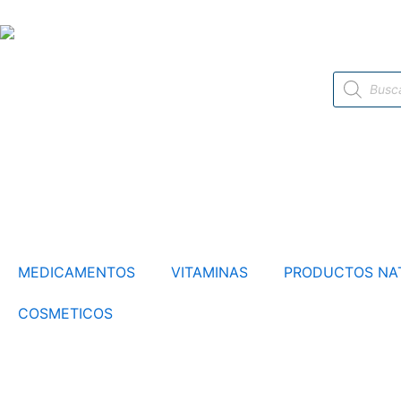
Ir
al
contenido
Búsqueda
de
productos
MEDICAMENTOS
VITAMINAS
PRODUCTOS NA
COSMETICOS