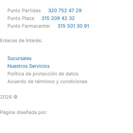
o
r
Punto Partidas
320 752 47 29
k
a
Punto Plaza
315 209 42 32
m
Punto Farmacenter
315 501 30 91
Enlaces de Interés:
Sucursales
Nuestros Servicios
Política de protección de datos
Acuerdo de términos y condiciones
2026 ©
Droguerías Copfami
Página diseñada por: