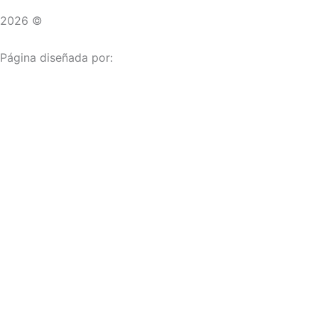
2026 ©
Droguerías Copfami
Página diseñada por:
¿Necesitas ayuda?
habla con nosotros
Iniciar una Conversación
¡Hola! Haga clic en una de nuestras droguerías a continua
Las droguerías generalmente responde en unos minutos.
Carrera 25 # 30 - 54
Punto Partidas
Volveré en 2:43