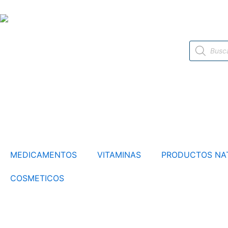
Ir
al
contenido
Búsqueda
de
productos
MEDICAMENTOS
VITAMINAS
PRODUCTOS NA
COSMETICOS