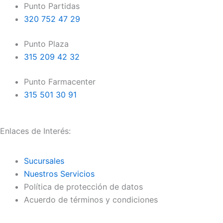
k
a
Punto Partidas
m
320 752 47 29
Punto Plaza
315 209 42 32
Punto Farmacenter
315 501 30 91
Enlaces de Interés:
Sucursales
Nuestros Servicios
Política de protección de datos
Acuerdo de términos y condiciones