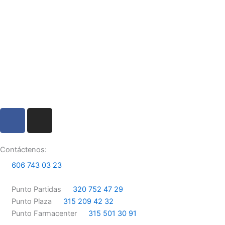
F
I
a
n
c
s
e
t
Contáctenos:
b
a
606 743 03 23
o
g
o
r
Punto Partidas
320 752 47 29
k
a
Punto Plaza
315 209 42 32
m
Punto Farmacenter
315 501 30 91