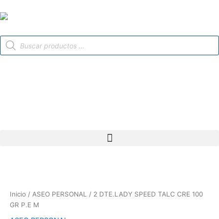
Ir
al
contenido
Búsqueda
de
productos
2
DTE.LADY
SPEED
Inicio
/
ASEO PERSONAL
/ 2 DTE.LADY SPEED TALC CRE 100
TALC
GR P.E M
CRE
100