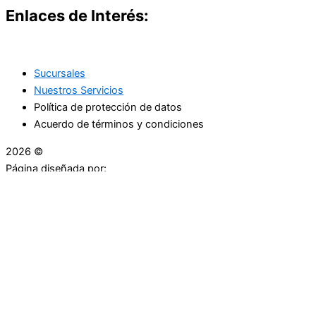
Enlaces de Interés:
Sucursales
Nuestros Servicios
Política de protección de datos
Acuerdo de términos y condiciones
2026 ©
Droguerías Copfami
Página diseñada por:
¿Necesitas ayuda?
habla con nosotros
Iniciar una Conversación
¡Hola! Haga clic en una de nuestras droguerías a
continuación para comenzar a chatear.
Las droguerías generalmente responde en unos minutos.