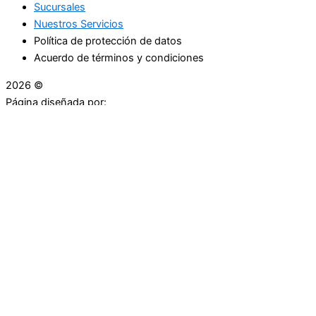
Sucursales
Nuestros Servicios
Política de protección de datos
Acuerdo de términos y condiciones
2026 ©
Droguerías Copfami
Página diseñada por:
¿Necesitas ayuda?
habla con nosotros
Iniciar una Conversación
¡Hola! Haga clic en una de nuestras droguerías a
continuación para comenzar a chatear.
Las droguerías generalmente responde en unos minutos.
Carrera 25 # 30 - 54
Punto Partidas
Volveré en 4:42