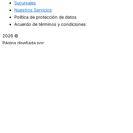
Sucursales
Nuestros Servicios
Política de protección de datos
Acuerdo de términos y condiciones
2026 ©
Droguerías Copfami
Página diseñada por:
¿Necesitas ayuda?
habla con nosotros
Iniciar una Conversación
¡Hola! Haga clic en una de nuestras droguerías a
continuación para comenzar a chatear.
Las droguerías generalmente responde en unos minutos.
Carrera 25 # 30 - 54
Punto Partidas