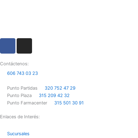
F
I
a
n
c
s
e
t
Contáctenos:
b
a
606 743 03 23
o
g
o
r
Punto Partidas
320 752 47 29
k
a
Punto Plaza
315 209 42 32
m
Punto Farmacenter
315 501 30 91
Enlaces de Interés:
Sucursales