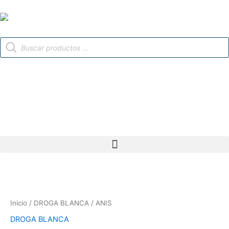
Ir
al
contenido
Búsqueda
de
productos
Inicio
/
DROGA BLANCA
/ ANIS
DROGA BLANCA