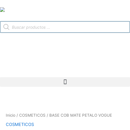
Ir
al
contenido
Búsqueda
de
productos
Inicio
/
COSMETICOS
/ BASE COB MATE PETALO VOGUE
COSMETICOS