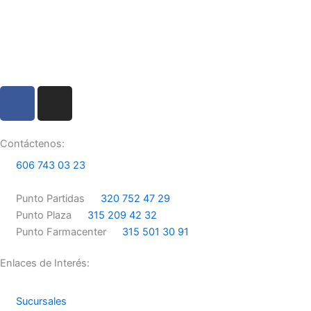
F
I
a
n
c
s
e
t
Contáctenos:
b
a
606 743 03 23
o
g
o
r
Punto Partidas
320 752 47 29
k
a
Punto Plaza
315 209 42 32
m
Punto Farmacenter
315 501 30 91
Enlaces de Interés:
Sucursales