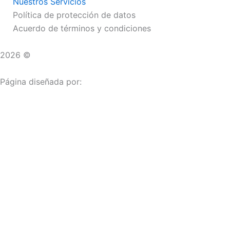
Nuestros Servicios
Política de protección de datos
Acuerdo de términos y condiciones
2026 ©
Droguerías Copfami
Página diseñada por:
¿Necesitas ayuda?
habla con nosotros
Iniciar una Conversación
¡Hola! Haga clic en una de nuestras droguerías a continua
Las droguerías generalmente responde en unos minutos.
Carrera 25 # 30 - 54
Punto Partidas