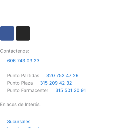
F
I
a
n
c
s
e
t
Contáctenos:
b
a
606 743 03 23
o
g
o
r
Punto Partidas
320 752 47 29
k
a
Punto Plaza
315 209 42 32
m
Punto Farmacenter
315 501 30 91
Enlaces de Interés:
Sucursales