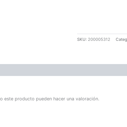
Carrera 25 # 41 – 54
Online
Realiza tus pedidos p
SKU:
200005312
Categ
o este producto pueden hacer una valoración.