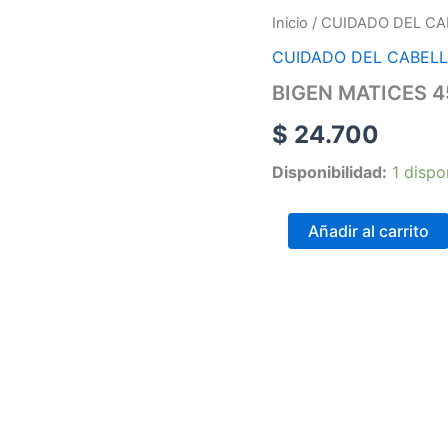
BIGEN
Inicio
/
CUIDADO DEL CA
MATICES
CUIDADO DEL CABEL
45
CHOCOLATE
BIGEN MATICES 
cantidad
$
24.700
Disponibilidad:
1 dispo
Añadir al carrito
Online
Realiza tus pedidos p
Carrera 25 # 37 – 25
Online
Realiza tus pedidos p