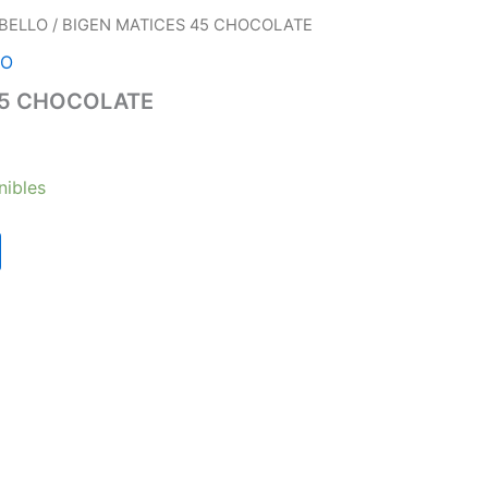
BELLO
/ BIGEN MATICES 45 CHOCOLATE
LO
45 CHOCOLATE
nibles
Carrera 25 # 30 – 54
or medio de WhatsApp
or medio de WhatsApp