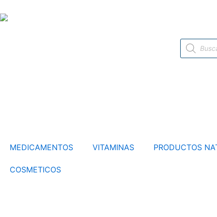
Ir
al
contenido
Búsqueda
de
productos
MEDICAMENTOS
VITAMINAS
PRODUCTOS NA
COSMETICOS