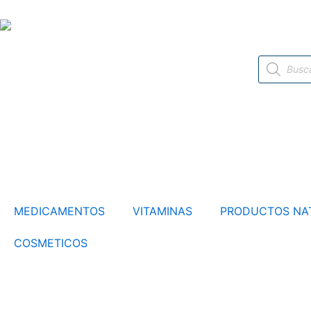
Ir
al
contenido
Búsqueda
de
productos
MEDICAMENTOS
VITAMINAS
PRODUCTOS NA
COSMETICOS