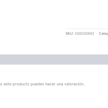
Carrera 25 # 41 – 54
Online
Realiza tus pedidos p
SKU:
200030692
Categ
o este producto pueden hacer una valoración.