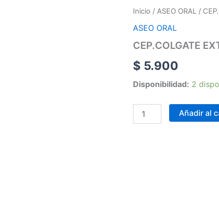
CEP.COLGATE
Inicio
/
ASEO ORAL
/ CEP
EXTRA
ASEO ORAL
CLEAN
DURO
CEP.COLGATE EX
cantidad
$
5.900
Disponibilidad:
2 dispo
Añadir al c
Online
Realiza tus pedidos p
Carrera 25 # 37 – 25
Online
Realiza tus pedidos p