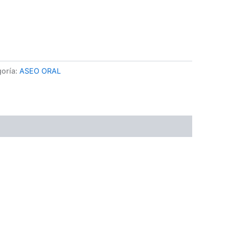
or medio de WhatsApp
oría:
ASEO ORAL