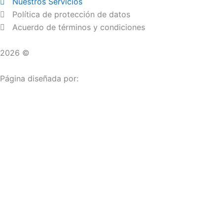
Nuestros Servicios
Política de protección de datos
Acuerdo de términos y condiciones
2026 ©
Droguerías Copfami
Página diseñada por:
¿Necesitas ayuda?
habla con nosotros
Iniciar una Conversación
¡Hola! Haga clic en una de nuestras droguerías a continua
Las droguerías generalmente responde en unos minutos.
Carrera 25 # 30 - 54
Punto Partidas