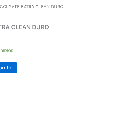
.COLGATE EXTRA CLEAN DURO
TRA CLEAN DURO
nibles
arrito
Carrera 25 # 30 – 54
or medio de WhatsApp
or medio de WhatsApp