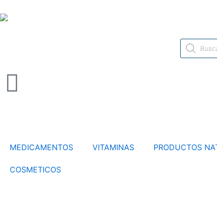
Ir
al
contenido
Búsqueda
de
productos
MEDICAMENTOS
VITAMINAS
PRODUCTOS NA
COSMETICOS