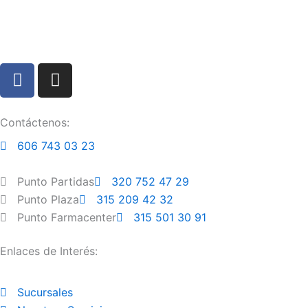
F
I
a
n
c
s
e
t
Contáctenos:
b
a
606 743 03 23
o
g
o
r
Punto Partidas
320 752 47 29
k
a
Punto Plaza
315 209 42 32
m
Punto Farmacenter
315 501 30 91
Enlaces de Interés:
Sucursales