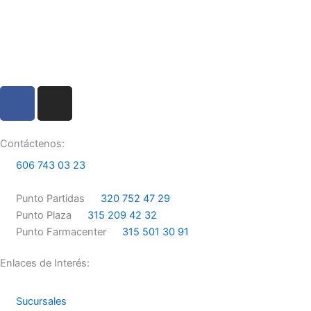
F
I
a
n
c
s
e
t
Contáctenos:
b
a
606 743 03 23
o
g
o
r
Punto Partidas
320 752 47 29
k
a
Punto Plaza
315 209 42 32
m
Punto Farmacenter
315 501 30 91
Enlaces de Interés:
Sucursales