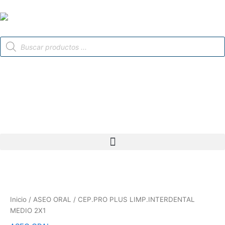
Ir
al
contenido
Búsqueda
de
productos
Inicio
/
ASEO ORAL
/ CEP.PRO PLUS LIMP.INTERDENTAL
MEDIO 2X1