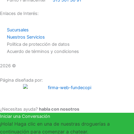
m
Enlaces de Interés:
Sucursales
Nuestros Servicios
Política de protección de datos
Acuerdo de términos y condiciones
2026 ©
Droguerías Copfami
Página diseñada por:
¿Necesitas ayuda?
habla con nosotros
Iniciar una Conversación
¡Hola! Haga clic en una de nuestras droguerías a
continuación para comenzar a chatear.