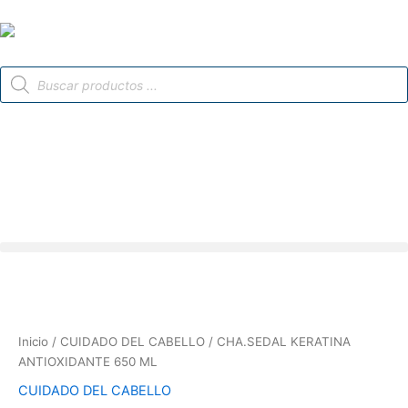
Ir
al
contenido
Búsqueda
de
productos
CHA.SEDAL
KERATINA
ANTIOXIDANTE
Inicio
/
CUIDADO DEL CABELLO
/ CHA.SEDAL KERATINA
650
ANTIOXIDANTE 650 ML
ML
cantidad
CUIDADO DEL CABELLO