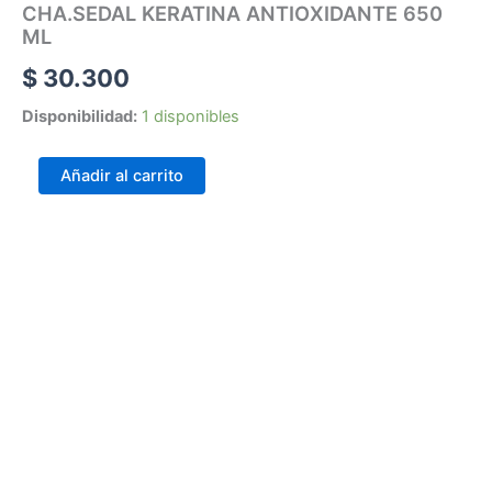
CHA.SEDAL KERATINA ANTIOXIDANTE 650
ML
$
30.300
Disponibilidad:
1 disponibles
Añadir al carrito
Carrera 25 # 30 – 54
Online
Realiza tus pedidos por medio de WhatsApp
Carrera 25 # 37 – 25
Online
Realiza tus pedidos por medio de WhatsApp
Carrera 25 # 41 – 54
Online
Realiza tus pedidos por medio de WhatsApp