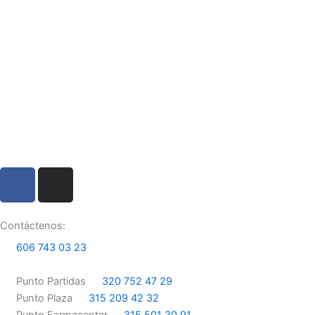
F
I
a
n
c
s
e
t
Contáctenos:
b
a
606 743 03 23
o
g
o
r
Punto Partidas
320 752 47 29
k
a
Punto Plaza
315 209 42 32
Punto Farmacenter
315 501 30 91