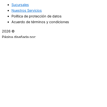
Sucursales
Nuestros Servicios
Política de protección de datos
Acuerdo de términos y condiciones
2026 ©
Droguerías Copfami
Página diseñada por:
¿Necesitas ayuda?
habla con nosotros
Iniciar una Conversación
¡Hola! Haga clic en una de nuestras droguerías a
continuación para comenzar a chatear.
Las droguerías generalmente responde en unos minutos.
Carrera 25 # 30 - 54
Punto Partidas