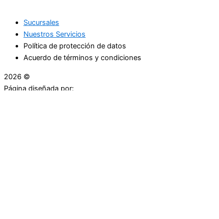
Sucursales
Nuestros Servicios
Política de protección de datos
Acuerdo de términos y condiciones
2026 ©
Droguerías Copfami
Página diseñada por:
¿Necesitas ayuda?
habla con nosotros
Iniciar una Conversación
¡Hola! Haga clic en una de nuestras droguerías a
continuación para comenzar a chatear.
Las droguerías generalmente responde en unos minutos.
Carrera 25 # 30 - 54