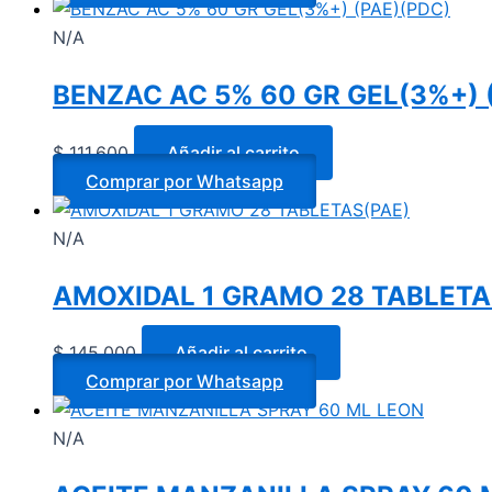
N/A
BENZAC AC 5% 60 GR GEL(3%+) 
$
111.600
Añadir al carrito
Comprar por Whatsapp
N/A
AMOXIDAL 1 GRAMO 28 TABLETA
$
145.000
Añadir al carrito
Comprar por Whatsapp
N/A