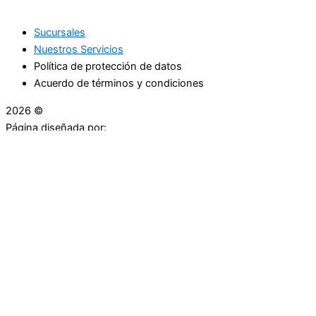
Sucursales
Nuestros Servicios
Política de protección de datos
Acuerdo de términos y condiciones
2026 ©
Droguerías Copfami
Página diseñada por:
¿Necesitas ayuda?
habla con nosotros
Iniciar una Conversación
¡Hola! Haga clic en una de nuestras droguerías a
continuación para comenzar a chatear.
Las droguerías generalmente responde en unos minutos.
Carrera 25 # 30 - 54