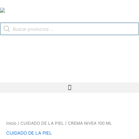
Ir
al
contenido
Búsqueda
de
productos
CREMA
NIVEA
100
Inicio
/
CUIDADO DE LA PIEL
/ CREMA NIVEA 100 ML
ML
cantidad
CUIDADO DE LA PIEL