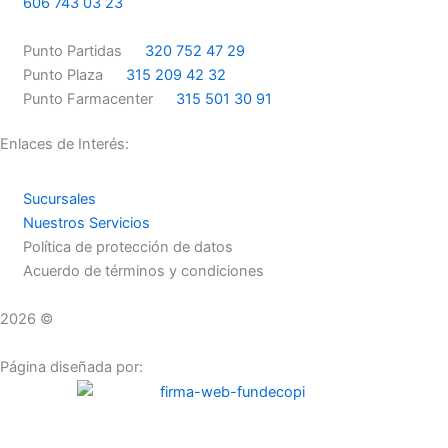
606 743 03 23
o
g
o
r
Punto Partidas
320 752 47 29
k
a
Punto Plaza
315 209 42 32
m
Punto Farmacenter
315 501 30 91
Enlaces de Interés:
Sucursales
Nuestros Servicios
Política de protección de datos
Acuerdo de términos y condiciones
2026 ©
Droguerías Copfami
Página diseñada por: