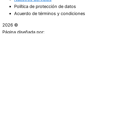
Política de protección de datos
Acuerdo de términos y condiciones
2026 ©
Droguerías Copfami
Página diseñada por:
¿Necesitas ayuda?
habla con nosotros
Iniciar una Conversación
¡Hola! Haga clic en una de nuestras droguerías a
continuación para comenzar a chatear.
Las droguerías generalmente responde en unos minutos.
Carrera 25 # 30 - 54
Punto Partidas