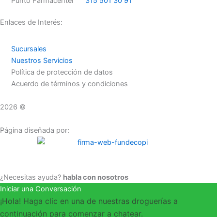
m
Punto Farmacenter
315 501 30 91
Enlaces de Interés:
Sucursales
Nuestros Servicios
Política de protección de datos
Acuerdo de términos y condiciones
2026 ©
Droguerías Copfami
Página diseñada por:
¿Necesitas ayuda?
habla con nosotros
Iniciar una Conversación
¡Hola! Haga clic en una de nuestras droguerías a
continuación para comenzar a chatear.