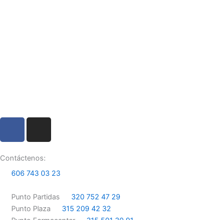
F
I
a
n
c
s
e
t
Contáctenos:
b
a
606 743 03 23
o
g
o
r
Punto Partidas
320 752 47 29
k
a
Punto Plaza
315 209 42 32