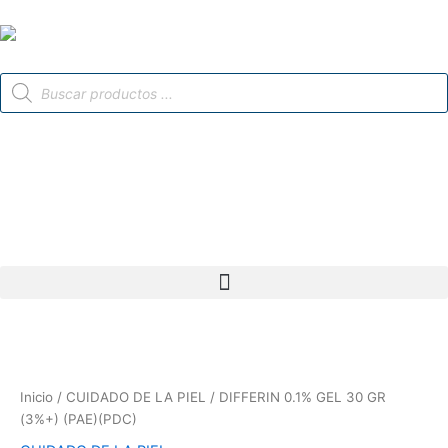
Ir
al
contenido
Búsqueda
de
productos
DIFFERIN
0.1%
GEL
Inicio
/
CUIDADO DE LA PIEL
/ DIFFERIN 0.1% GEL 30 GR
30
(3%+) (PAE)(PDC)
GR
(3%+)