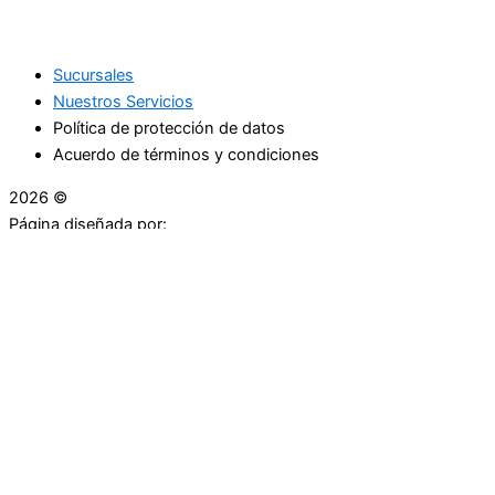
Sucursales
Nuestros Servicios
Política de protección de datos
Acuerdo de términos y condiciones
2026 ©
Droguerías Copfami
Página diseñada por:
¿Necesitas ayuda?
habla con nosotros
Iniciar una Conversación
¡Hola! Haga clic en una de nuestras droguerías a
continuación para comenzar a chatear.
Las droguerías generalmente responde en unos minutos.
Carrera 25 # 30 - 54