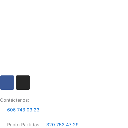
F
I
a
n
c
s
e
t
Contáctenos:
b
a
606 743 03 23
o
g
o
r
Punto Partidas
320 752 47 29