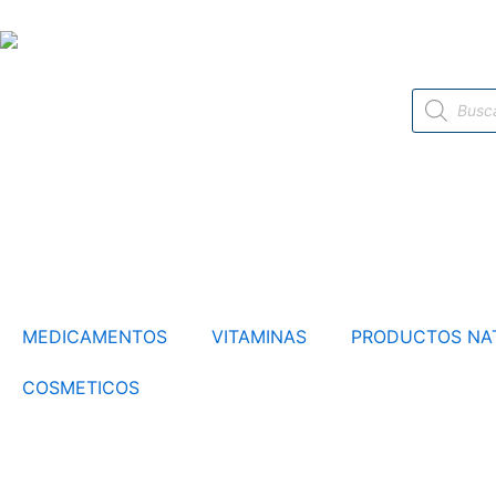
Ir
al
contenido
Búsqueda
de
productos
MEDICAMENTOS
VITAMINAS
PRODUCTOS NA
COSMETICOS