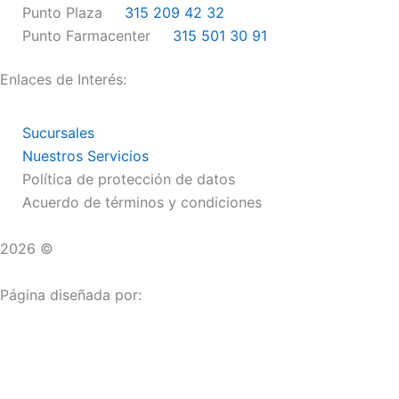
k
a
Punto Plaza
315 209 42 32
m
Punto Farmacenter
315 501 30 91
Enlaces de Interés:
Sucursales
Nuestros Servicios
Política de protección de datos
Acuerdo de términos y condiciones
2026 ©
Droguerías Copfami
Página diseñada por:
¿Necesitas ayuda?
habla con nosotros
Iniciar una Conversación