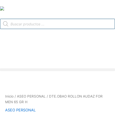
Ir
al
contenido
Búsqueda
de
productos
Inicio
/
ASEO PERSONAL
/ DTE.OBAO ROLLON AUDAZ FOR
MEN 65 GR H
ASEO PERSONAL