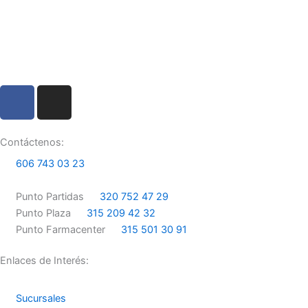
F
I
a
n
c
s
e
t
Contáctenos:
b
a
606 743 03 23
o
g
o
r
Punto Partidas
320 752 47 29
k
a
Punto Plaza
315 209 42 32
m
Punto Farmacenter
315 501 30 91
Enlaces de Interés:
Sucursales