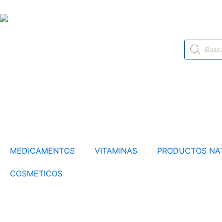
Ir
al
contenido
Búsqueda
de
productos
MEDICAMENTOS
VITAMINAS
PRODUCTOS NA
COSMETICOS