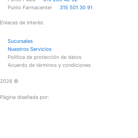
m
Punto Farmacenter
315 501 30 91
Enlaces de Interés:
Sucursales
Nuestros Servicios
Política de protección de datos
Acuerdo de términos y condiciones
2026 ©
Droguerías Copfami
Página diseñada por:
¿Necesitas ayuda?
habla con nosotros
Iniciar una Conversación
¡Hola! Haga clic en una de nuestras droguerías a continua