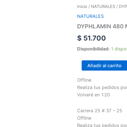
DYPHLAMIN
Inicio
/
NATURALES
/ DY
480
NATURALES
MG
30
DYPHLAMIN 480 
SOFTGELS
cantidad
$
51.700
Disponibilidad:
1 dispo
Añadir al carrito
Offline
Realiza tus pedidos p
Volveré en 1:20
Carrera 25 # 37 – 25
Offline
Realiza tus pedidos p