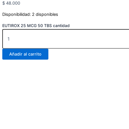
$
48.000
Disponibilidad:
2 disponibles
EUTIROX 25 MCG 50 TBS cantidad
Añadir al carrito
Carrera 25 # 30 – 54
Online
Realiza tus pedidos por medio de WhatsApp
Carrera 25 # 37 – 25
Online
Realiza tus pedidos por medio de WhatsApp