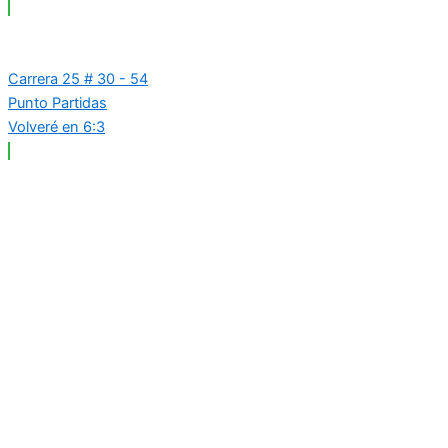
Carrera 25 # 30 - 54
Punto Partidas
Volveré en 6:3
Carrera 25 # 37 - 25
Punto Plaza
Volveré en 6:3
Carrera 25 # 41 - 54
Punto Farmacenter
Volveré en 6:3