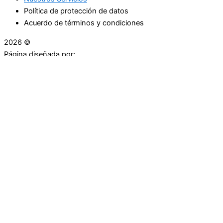
Política de protección de datos
Acuerdo de términos y condiciones
2026 ©
Droguerías Copfami
Página diseñada por:
¿Necesitas ayuda?
habla con nosotros
Iniciar una Conversación
¡Hola! Haga clic en una de nuestras droguerías a
continuación para comenzar a chatear.
Las droguerías generalmente responde en unos minutos.
Carrera 25 # 30 - 54
Punto Partidas