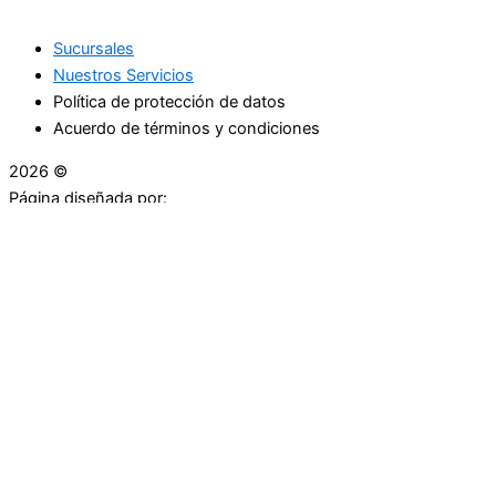
Sucursales
Nuestros Servicios
Política de protección de datos
Acuerdo de términos y condiciones
2026 ©
Droguerías Copfami
Página diseñada por:
¿Necesitas ayuda?
habla con nosotros
Iniciar una Conversación
¡Hola! Haga clic en una de nuestras droguerías a
continuación para comenzar a chatear.
Las droguerías generalmente responde en unos minutos.
Carrera 25 # 30 - 54
Punto Partidas