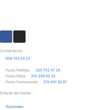
F
I
a
n
c
s
e
t
Contáctenos:
b
a
606 743 03 23
o
g
o
r
Punto Partidas
320 752 47 29
k
a
Punto Plaza
315 209 42 32
m
Punto Farmacenter
315 501 30 91
Enlaces de Interés:
Sucursales