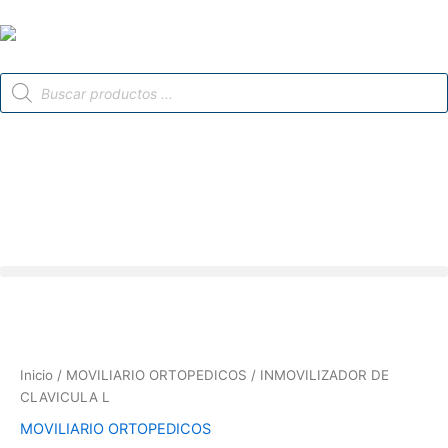
Ir
al
contenido
Búsqueda
de
productos
Inicio
/
MOVILIARIO ORTOPEDICOS
/ INMOVILIZADOR DE
CLAVICULA L
MOVILIARIO ORTOPEDICOS