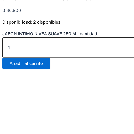
$
36.900
Disponibilidad:
2 disponibles
JABON INTIMO NIVEA SUAVE 250 ML cantidad
Añadir al carrito
Carrera 25 # 30 – 54
Online
Realiza tus pedidos por medio de WhatsApp
Carrera 25 # 37 – 25
Online
Realiza tus pedidos por medio de WhatsApp