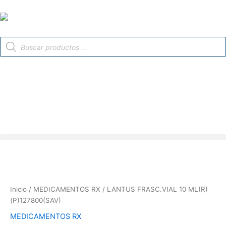
Ir
al
contenido
Búsqueda
de
productos
Inicio
/
MEDICAMENTOS RX
/ LANTUS FRASC.VIAL 10 ML(R)
(P)127800(SAV)
MEDICAMENTOS RX