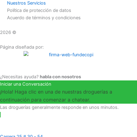
Nuestros Servicios
k
a
Política de protección de datos
Acuerdo de términos y condiciones
m
2026 ©
Droguerías Copfami
Página diseñada por:
¿Necesitas ayuda?
habla con nosotros
Iniciar una Conversación
¡Hola! Haga clic en una de nuestras droguerías a
continuación para comenzar a chatear.
Las droguerías generalmente responde en unos minutos.
Carrera 25 # 30 - 54