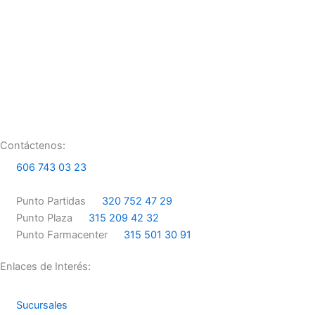
F
I
a
n
Contáctenos:
c
s
606 743 03 23
e
t
Punto Partidas
320 752 47 29
Punto Plaza
315 209 42 32
b
a
Punto Farmacenter
315 501 30 91
o
g
Enlaces de Interés:
o
r
Sucursales