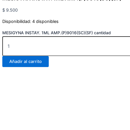
$
9.500
Disponibilidad:
4 disponibles
MESIGYNA INSTAY. 1ML AMP.(P)9016(SC)(SF) cantidad
Añadir al carrito
Carrera 25 # 30 – 54
Online
Realiza tus pedidos por medio de WhatsApp
Carrera 25 # 37 – 25
Online
Realiza tus pedidos por medio de WhatsApp