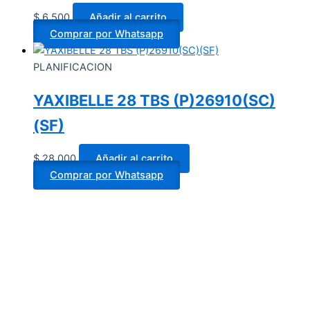
$
6.500
Añadir al carrito
Comprar por Whatsapp
PLANIFICACION
YAXIBELLE 28 TBS (P)26910(SC)
(SF)
$
28.000
Añadir al carrito
Comprar por Whatsapp