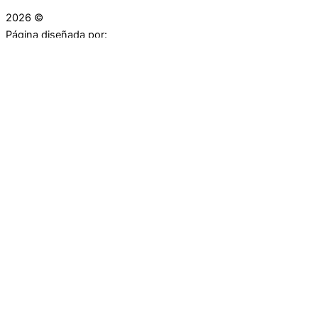
2026 ©
Droguerías Copfami
Página diseñada por:
¿Necesitas ayuda?
habla con nosotros
Iniciar una Conversación
¡Hola! Haga clic en una de nuestras droguerías a
continuación para comenzar a chatear.
Las droguerías generalmente responde en unos minutos.
Carrera 25 # 30 - 54
Punto Partidas
Carrera 25 # 37 - 25
Punto Plaza