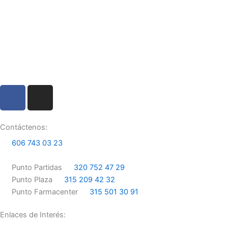
F
I
a
n
c
s
e
t
Contáctenos:
b
a
606 743 03 23
o
g
o
r
Punto Partidas
320 752 47 29
k
a
Punto Plaza
315 209 42 32
m
Punto Farmacenter
315 501 30 91
Enlaces de Interés: