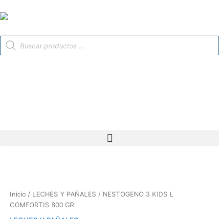
Ir
al
contenido
Búsqueda
de
productos
NESTOGENO
3
KIDS
Inicio
/
LECHES Y PAÑALES
/ NESTOGENO 3 KIDS L
L
COMFORTIS 800 GR
COMFORTIS
800