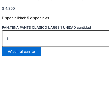
$
4.300
Disponibilidad:
5 disponibles
PAN.TENA PANTS CLASICO LARGE 1 UNIDAD cantidad
Añadir al carrito
Carrera 25 # 30 – 54
Online
Realiza tus pedidos por medio de WhatsApp
Carrera 25 # 37 – 25
Online
Realiza tus pedidos por medio de WhatsApp