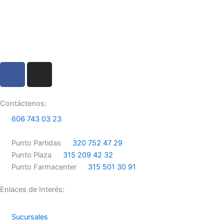
F
I
a
n
c
s
e
t
Contáctenos:
b
a
606 743 03 23
o
g
o
r
Punto Partidas
320 752 47 29
k
a
Punto Plaza
315 209 42 32
m
Punto Farmacenter
315 501 30 91
Enlaces de Interés:
Sucursales