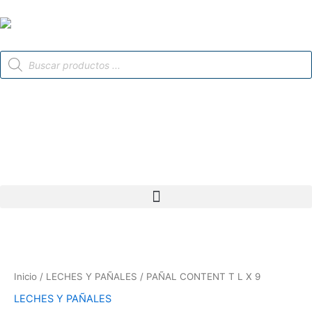
Ir
al
contenido
Búsqueda
de
productos
Inicio
/
LECHES Y PAÑALES
/ PAÑAL CONTENT T L X 9
LECHES Y PAÑALES