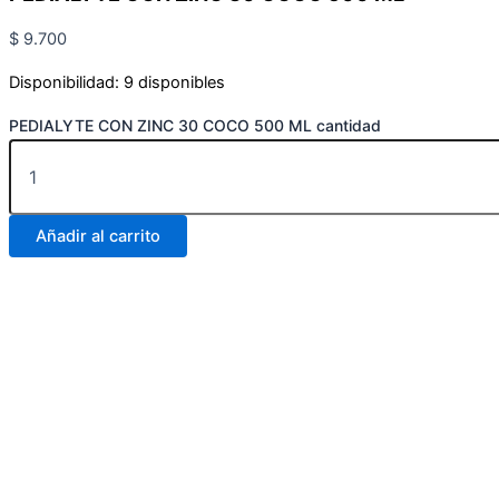
$
9.700
Disponibilidad:
9 disponibles
PEDIALYTE CON ZINC 30 COCO 500 ML cantidad
Añadir al carrito
Carrera 25 # 30 – 54
Online
Realiza tus pedidos por medio de WhatsApp
Carrera 25 # 37 – 25
Online
Realiza tus pedidos por medio de WhatsApp