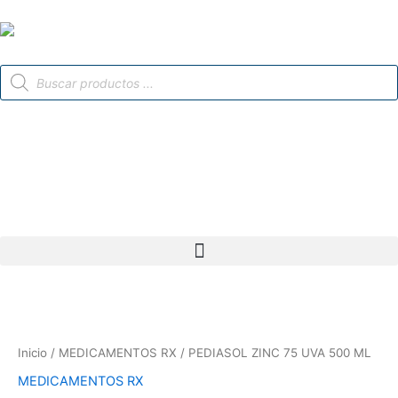
Ir
al
contenido
Búsqueda
de
productos
Inicio
/
MEDICAMENTOS RX
/ PEDIASOL ZINC 75 UVA 500 ML
MEDICAMENTOS RX