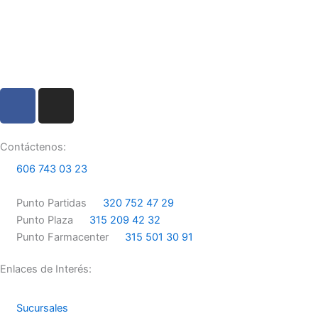
F
I
a
n
c
s
e
t
Contáctenos:
b
a
606 743 03 23
o
g
o
r
Punto Partidas
320 752 47 29
k
a
Punto Plaza
315 209 42 32
m
Punto Farmacenter
315 501 30 91
Enlaces de Interés:
Sucursales