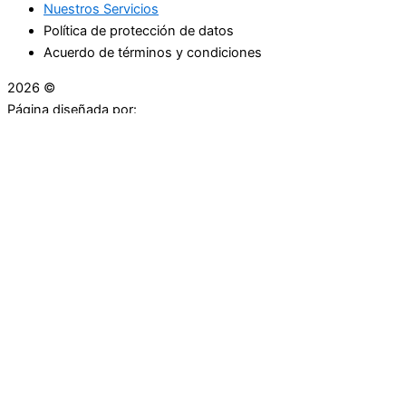
Nuestros Servicios
Política de protección de datos
Acuerdo de términos y condiciones
2026 ©
Droguerías Copfami
Página diseñada por:
¿Necesitas ayuda?
habla con nosotros
Iniciar una Conversación
¡Hola! Haga clic en una de nuestras droguerías a
continuación para comenzar a chatear.
Las droguerías generalmente responde en unos minutos.
Carrera 25 # 30 - 54
Punto Partidas
Volveré en 5:28