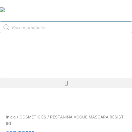
Ir
al
contenido
Búsqueda
de
productos
Inicio
/
COSMETICOS
/ PESTANINA VOGUE MASCARA RESIST
9G