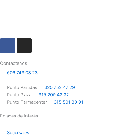
F
I
a
n
c
s
e
t
Contáctenos:
b
a
606 743 03 23
o
g
o
r
Punto Partidas
320 752 47 29
k
a
Punto Plaza
315 209 42 32
m
Punto Farmacenter
315 501 30 91
Enlaces de Interés:
Sucursales