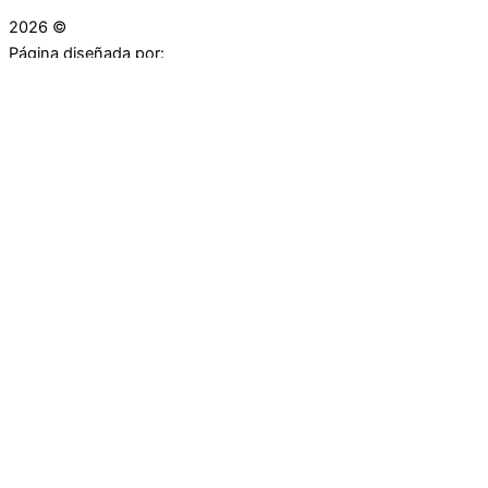
2026 ©
Droguerías Copfami
Página diseñada por:
¿Necesitas ayuda?
habla con nosotros
Iniciar una Conversación
¡Hola! Haga clic en una de nuestras droguerías a
continuación para comenzar a chatear.
Las droguerías generalmente responde en unos minutos.
Carrera 25 # 30 - 54
Punto Partidas
Carrera 25 # 37 - 25
Punto Plaza