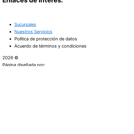
Sucursales
Nuestros Servicios
Política de protección de datos
Acuerdo de términos y condiciones
2026 ©
Droguerías Copfami
Página diseñada por:
¿Necesitas ayuda?
habla con nosotros
Iniciar una Conversación
¡Hola! Haga clic en una de nuestras droguerías a
continuación para comenzar a chatear.
Las droguerías generalmente responde en unos minutos.