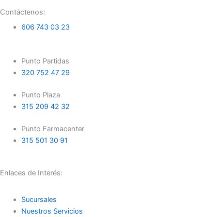
c
s
e
t
Contáctenos:
b
a
606 743 03 23
o
g
o
r
k
a
Punto Partidas
m
320 752 47 29
Punto Plaza
315 209 42 32
Punto Farmacenter
315 501 30 91
Enlaces de Interés:
Sucursales
Nuestros Servicios