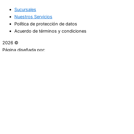
Sucursales
Nuestros Servicios
Política de protección de datos
Acuerdo de términos y condiciones
2026 ©
Droguerías Copfami
Página diseñada por:
¿Necesitas ayuda?
habla con nosotros
Iniciar una Conversación
¡Hola! Haga clic en una de nuestras droguerías a
continuación para comenzar a chatear.
Las droguerías generalmente responde en unos minutos.
Carrera 25 # 30 - 54
Punto Partidas