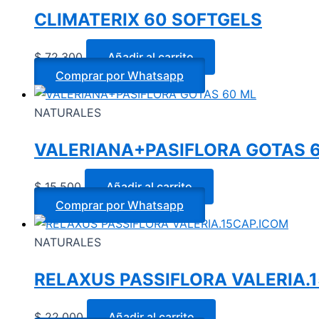
CLIMATERIX 60 SOFTGELS
$
72.300
Añadir al carrito
Comprar por Whatsapp
NATURALES
VALERIANA+PASIFLORA GOTAS 
$
15.500
Añadir al carrito
Comprar por Whatsapp
NATURALES
RELAXUS PASSIFLORA VALERIA.
$
22.000
Añadir al carrito