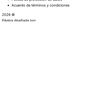
Acuerdo de términos y condiciones
2026 ©
Droguerías Copfami
Página diseñada por:
¿Necesitas ayuda?
habla con nosotros
Iniciar una Conversación
¡Hola! Haga clic en una de nuestras droguerías a
continuación para comenzar a chatear.
Las droguerías generalmente responde en unos minutos.
Carrera 25 # 30 - 54
Punto Partidas