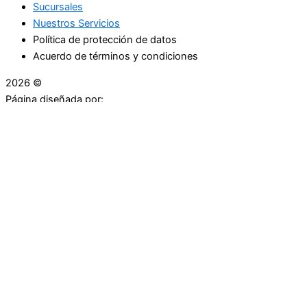
Sucursales
Nuestros Servicios
Política de protección de datos
Acuerdo de términos y condiciones
2026 ©
Droguerías Copfami
Página diseñada por:
¿Necesitas ayuda?
habla con nosotros
Iniciar una Conversación
¡Hola! Haga clic en una de nuestras droguerías a
continuación para comenzar a chatear.
Las droguerías generalmente responde en unos minutos.
Carrera 25 # 30 - 54
Punto Partidas